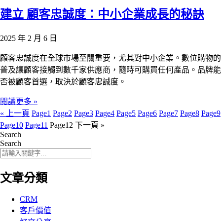
建立 顧客忠誠度：中小企業成長的秘訣
2025 年 2 月 6 日
顧客忠誠度在全球市場至關重要，尤其對中小企業。數位購物的
普及讓顧客接觸到數千家供應商，隨時可購買任何產品。品牌能
否被顧客首選，取決於顧客忠誠度。
閱讀更多 »
« 上一頁
Page
1
Page
2
Page
3
Page
4
Page
5
Page
6
Page
7
Page
8
Page
9
Page
10
Page
11
Page
12
下一頁 »
Search
Search
文章分類
CRM
客戶價值