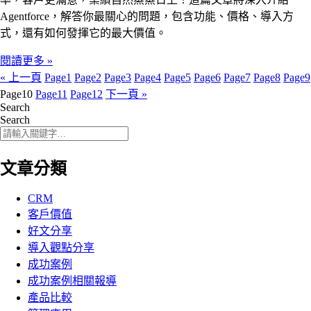
Agentforce，解答你最關心的問題，包含功能、價格、導入方
式，還有如何發揮它的最大價值。
閱讀更多 »
« 上一頁
Page
1
Page
2
Page
3
Page
4
Page
5
Page
6
Page
7
Page
8
Page
9
Page
10
Page
11
Page
12
下一頁 »
Search
Search
文章分類
CRM
客戶價值
好文分享
導入觀點分享
成功案例
成功案例相關報導
產品比較