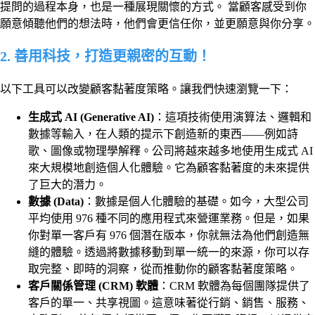
提問的過程本身，也是一種展現關懷的方式。 當顧客感受到你
願意傾聽他們的想法時，他們會更信任你，並更願意與你分享。
2. 善用科技，打造更親密的互動！
以下工具可以改變顧客黏著度策略。讓我們快速瀏覽一下：
生成式 AI (Generative AI)
：這項技術使用演算法、邏輯和
數據等輸入，在人類的提示下創造新的東西——例如詩
歌、圖像或物理學解釋。公司將越來越多地使用生成式 AI
來大規模地創造個人化體驗。它為顧客黏著度的未來提供
了巨大的潛力。
數據 (Data)
：數據是個人化體驗的基礎。如今，大型公司
平均使用 976 種不同的應用程式來營運業務。但是，如果
你對單一客戶有 976 個潛在版本，你就無法為他們創造無
縫的體驗。透過將數據移動到單一統一的來源，你可以存
取完整、即時的洞察，從而推動你的顧客黏著度策略。
客戶關係管理 (CRM)
軟體
：CRM 軟體為每個團隊提供了
客戶的單一、共享視圖。這意味著從行銷、銷售、服務、