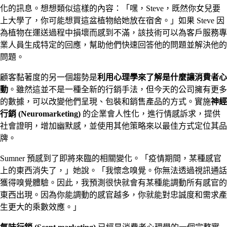
化的訊息。想想類似這樣的內容：「嘿，Steve，既然你女兒要
上大學了，你可能想買這盆植物給她放在宿舍。」如果 Steve 因
為植物在運送過程中損壞而感到不滿，該技術可以為客戶服務專
業人員生成特定的回應，幫助他們快速回答他的問題並解決他的
問題。
顧客黏著度的另一個趨勢是
利用心理學來了解是什麼讓消費者心
動
。雖然這並不是一種全新的行銷手法，但今天的公司擁有更多
的數據，可以改變他們呈現、包裝和銷售產品的方式。實施
神經
行銷
(Neuromarketing)
的企業會人性化，進行情感訴求，提供
社會證明，增加幽默感，並使用其他策略來以最佳方式定位其品
牌。
Sumner 預感到了即將來臨的相關變化。「疫情期間，某種感官
上的東西消失了，」她說。「我懷念嗅覺。你無法透過視訊通話
獲得嗅覺體驗。因此，我預測很快就會有某種能調動所有感官的
東西出現。因為你能調動的感官越多，你就能對忠誠度和需求產
生更大的乘數效應。」