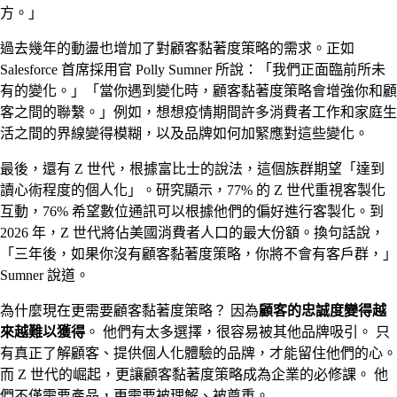
方。」
過去幾年的動盪也增加了對顧客黏著度策略的需求。正如
Salesforce 首席採用官 Polly Sumner 所說：「我們正面臨前所未
有的變化。」「當你遇到變化時，顧客黏著度策略會增強你和顧
客之間的聯繫。」例如，想想疫情期間許多消費者工作和家庭生
活之間的界線變得模糊，以及品牌如何加緊應對這些變化。
最後，還有 Z 世代，根據富比士的說法，這個族群期望「達到
讀心術程度的個人化」。研究顯示，77% 的 Z 世代重視客製化
互動，76% 希望數位通訊可以根據他們的偏好進行客製化。到
2026 年，Z 世代將佔美國消費者人口的最大份額。換句話說，
「三年後，如果你沒有顧客黏著度策略，你將不會有客戶群，」
Sumner 說道。
為什麼現在更需要顧客黏著度策略？ 因為
顧客的忠誠度變得越
來越難以獲得
。 他們有太多選擇，很容易被其他品牌吸引。 只
有真正了解顧客、提供個人化體驗的品牌，才能留住他們的心。
而 Z 世代的崛起，更讓顧客黏著度策略成為企業的必修課。 他
們不僅需要產品，更需要被理解、被尊重。