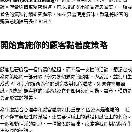
氣味行銷 (Scent marketing)
已經是消費者心理學的一個完整實
踐。嗅覺與情感緊密相連，可以增加支出和品牌忠誠度。一項最
著名的氣味行銷研究顯示，Nike 只需使用氣味，就能將顧客的
購買意願提高多達 84%。
開始實施你的顧客黏著度策略
顧客黏著度是一個持續的過程，而不是一次性的活動。想讓它成
為你策略的一部分嗎？努力多傾聽你的顧客，少說話，並使用生
成式 AI 和其他技術為他們創造客製化的體驗。如果你需要靈
感，想想你最喜歡的品牌以及它們如何與你互動。畢竟，模仿是
最高形式的讚美。
為什麼結合心理學和感官體驗如此重要？ 因為
人是複雜的
。 我
們不僅需要理性的滿足，更需要情感上的滿足和感官上的刺激。
一個觸動情感的訊息、一種愉悅的氣味，都能讓我們對品牌產生
更深厚的連結。