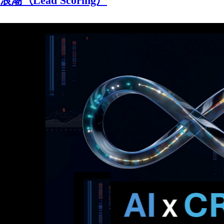
浪潮（Lead Scoring）