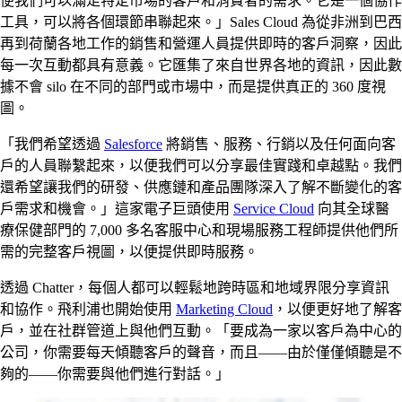
便我們可以滿足特定市場的客戶和消費者的需求。它是一個協作
工具，可以將各個環節串聯起來。」Sales Cloud 為從非洲到巴西
再到荷蘭各地工作的銷售和營運人員提供即時的客戶洞察，因此
每一次互動都具有意義。它匯集了來自世界各地的資訊，因此數
據不會 silo 在不同的部門或市場中，而是提供真正的 360 度視
圖。
「我們希望透過
Salesforce
將銷售、服務、行銷以及任何面向客
戶的人員聯繫起來，以便我們可以分享最佳實踐和卓越點。我們
還希望讓我們的研發、供應鏈和產品團隊深入了解不斷變化的客
戶需求和機會。」這家電子巨頭使用
Service Cloud
向其全球醫
療保健部門的 7,000 多名客服中心和現場服務工程師提供他們所
需的完整客戶視圖，以便提供即時服務。
透過 Chatter，每個人都可以輕鬆地跨時區和地域界限分享資訊
和協作。飛利浦也開始使用
Marketing Cloud
，以便更好地了解客
戶，並在社群管道上與他們互動。「要成為一家以客戶為中心的
公司，你需要每天傾聽客戶的聲音，而且——由於僅僅傾聽是不
夠的——你需要與他們進行對話。」