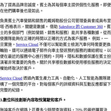
為了提高品牌忠誠度，賓士為其每個車主提供個性化服務，即便
在他們購車後也是如此。
負責賓士汽車營銷和銷售的戴姆勒股份公司管理委員會成員布里
塔·西格表示，關鍵是數據。 借助
Salesforce 的 Customer 360
，賓
士的多個部門（例如營銷、銷售和服務）能共享各種數據，從而
使團隊能夠在正確的時間以正確的方式為客戶服務。 例如，一
旦實施，
Service Cloud
不僅可以幫助賓士檢測汽車何時需要更換
輪胎，還可以通過電子郵件向車主發送預約服務的連結網址，以
便在最近的服務中心進行預約。同時，隱私和數據保護在賓士扮
演著非常重要的角色。關於共享哪些數據和使用哪些服務的決定
權始終取決於客戶。
Service Cloud
透過內置生產力工具、自動化、人工智能為團隊建
構了一個完整的平台，對每個客戶的詳細資料與互動反應都留下
完整的紀錄。
3.數位科技創新內容取悅駕駛和客戶。
無論客戶在網路上花費多少時間查詢資料，70% 的最終購買決