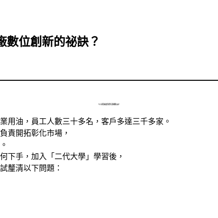
廠數位創新的祕訣？
台灣企業有九八％是中小企業，而且超過一半正面臨二代接班問題，
接班，除了是企業領導人的交棒，同時也伴隨著在數位浪潮下，二代被迫面臨企業轉型升級的難題。
《今周刊》與全國中小企業總會發起的「二代大學」合作，將二代面臨的問題集結成12堂管理課，
這12堂課不僅是他們要傳承翻轉老企業的課題，同時也是所有企業經營者共同的挑戰。
業用油，員工人數三十多名，客戶多達三千多家。
負責開拓彰化市場，
。
何下手，加入「二代大學」學習後，
試釐清以下問題：