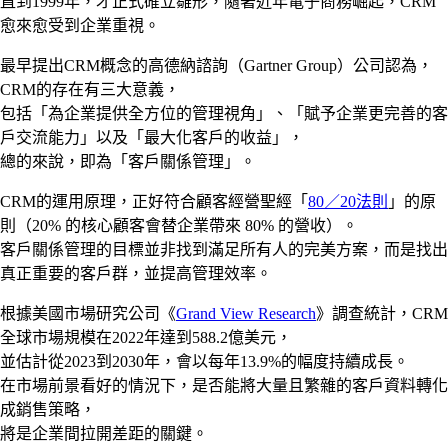
直到1999年，才正式確立雛形，隨著近年電子商務崛起，CRM
愈來愈受到企業重視。
最早提出CRM概念的高德納諮詢（Gartner Group）公司認為，
CRM的存在有三大意義，
包括「為企業提供全方位的管理視角」、「賦予企業更完善的客
戶交流能力」以及「最大化客戶的收益」，
總的來說，即為「客戶關係管理」。
CRM的運用原理，正好符合顧客經營聖經「
80／20法則
」的原
則（20% 的核心顧客會替企業帶來 80% 的營收）。
客戶關係管理的目標並非找到滿足所有人的完美方案，而是找出
真正重要的客戶群，並提高管理效率。
根據美國市場研究公司《
Grand View Research
》調查統計，CRM
全球市場規模在2022年達到588.2億美元，
並估計從2023到2030年，會以每年13.9%的幅度持續成長。
在市場前景看好的情況下，是否能將大量且繁雜的客戶資料轉化
成銷售策略，
將是企業間拉開差距的關鍵。