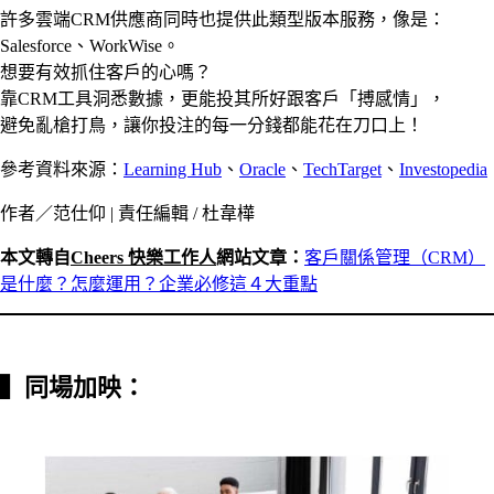
許多雲端CRM供應商同時也提供此類型版本服務，像是：
Salesforce、WorkWise。
想要有效抓住客戶的心嗎？
靠CRM工具洞悉數據，更能投其所好跟客戶「搏感情」，
避免亂槍打鳥，讓你投注的每一分錢都能花在刀口上！
參考資料來源：
Learning Hub
、
Oracle
、
TechTarget
、
Investopedia
作者／范仕仰 | 責任編輯 / 杜韋樺
本文轉自
Cheers 快樂工作人
網站文章：
客戶關係管理（CRM）
是什麼？怎麼運用？企業必修這４大重點
▍
同場加映：