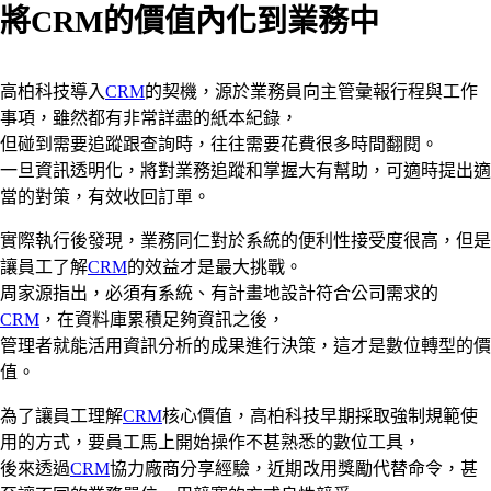
將CRM的價值內化到業務中
高柏科技導入
CRM
的契機，源於業務員向主管彙報行程與工作
事項，雖然都有非常詳盡的紙本紀錄，
但碰到需要追蹤跟查詢時，往往需要花費很多時間翻閱。
一旦資訊透明化，將對業務追蹤和掌握大有幫助，可適時提出適
當的對策，有效收回訂單。
實際執行後發現，業務同仁對於系統的便利性接受度很高，但是
讓員工了解
CRM
的效益才是最大挑戰。
周家源指出，必須有系統、有計畫地設計符合公司需求的
CRM
，在資料庫累積足夠資訊之後，
管理者就能活用資訊分析的成果進行決策，這才是數位轉型的價
值。
為了讓員工理解
CRM
核心價值，高柏科技早期採取強制規範使
用的方式，要員工馬上開始操作不甚熟悉的數位工具，
後來透過
CRM
協力廠商分享經驗，近期改用獎勵代替命令，甚