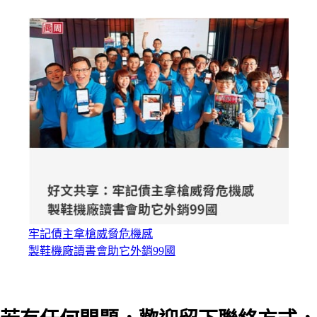
牢記債主拿槍威脅危機感
製鞋機廠讀書會助它外銷99國