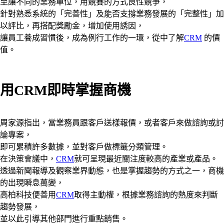
至讓不同的業務單位，用競賽的方式良性競爭，
針對熟悉系統的「完善性」及能否支撐業務發展的「完整性」加
以評比，再搭配獎勵金，增加使用誘因，
讓員工養成習慣後，成為例行工作的一環，從中了解
CRM
的價
值。
用CRM即時掌握商機
周家源指出，當業務員跟客戶送樣報價，或者客戶來做諮詢或討
論專案，
即可累積許多數據，並對客戶做標籤分類管理。
在決策會議中，
CRM
就可呈現最近關注度較高的產業或產品。
透過新聞報導及觀察業界動態，也是掌握趨勢的方式之一，商機
的出現瞬息萬變，
高柏科技便善用
CRM
取得主動權，根據業務諮詢的熱度來判斷
趨勢發展，
並以此引導其他部門進行重點銷售。