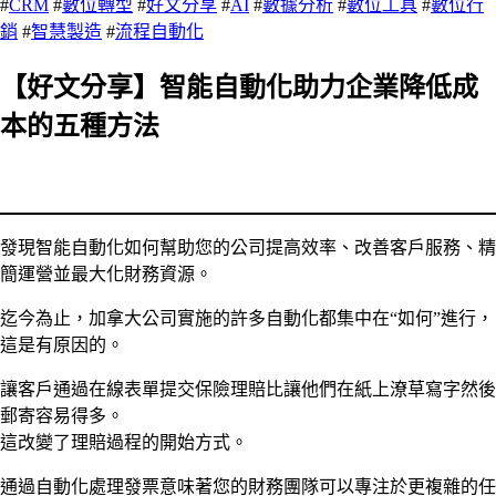
#
CRM
#
數位轉型
#
好文分享
#
AI
#
數據分析
#
數位工具
#
數位行
銷
#
智慧製造
#
流程自動化
【好文分享】智能自動化助力企業降低成
本的五種方法
發現智能自動化如何幫助您的公司提高效率、改善客戶服務、精
簡運營並最大化財務資源。
迄今為止，加拿大公司實施的許多自動化都集中在“如何”進行，
這是有原因的。
讓客戶通過在線表單提交保險理賠比讓他們在紙上潦草寫字然後
郵寄容易得多。
這改變了理賠過程的開始方式。
通過自動化處理發票意味著您的財務團隊可以專注於更複雜的任