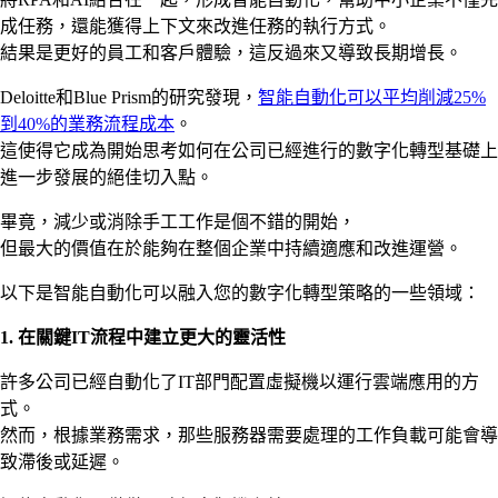
成任務，還能獲得上下文來改進任務的執行方式。
結果是更好的員工和客戶體驗，這反過來又導致長期增長。
Deloitte和Blue Prism的研究發現，
智能自動化可以平均削減25%
到40%的業務流程成本
。
這使得它成為開始思考如何在公司已經進行的數字化轉型基礎上
進一步發展的絕佳切入點。
畢竟，減少或消除手工工作是個不錯的開始，
但最大的價值在於能夠在整個企業中持續適應和改進運營。
以下是智能自動化可以融入您的數字化轉型策略的一些領域：
1.
在關鍵
IT
流程中建立更大的靈活性
許多公司已經自動化了IT部門配置虛擬機以運行雲端應用的方
式。
然而，根據業務需求，那些服務器需要處理的工作負載可能會導
致滯後或延遲。